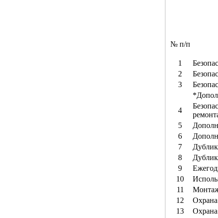
№ п/п
1
Безопа
2
Безопа
3
Безопа
*Допол
Безопас
4
ремонт
5
Дополн
6
Дополн
7
Дублик
8
Дублик
9
Ежегод
10
Исполь
11
Монтаж
12
Охрана 
13
Охрана 