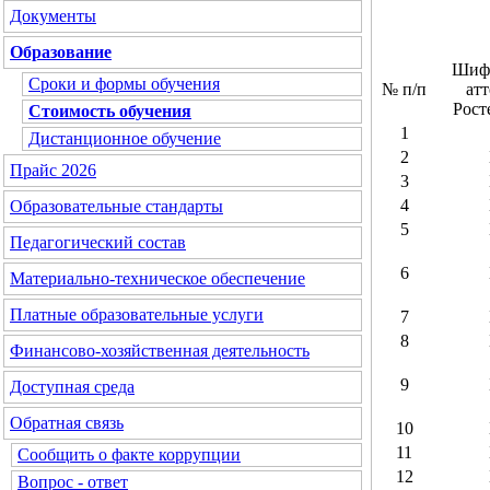
Документы
Образование
Шифр
Сроки и формы обучения
№ п/п
ат
Рост
Стоимость обучения
1
Дистанционное обучение
2
Прайс 2026
3
4
Образовательные стандарты
5
Педагогический состав
6
Материально-техническое обеспечение
Платные образовательные услуги
7
8
Финансово-хозяйственная деятельность
9
Доступная среда
Обратная связь
10
11
Сообщить о факте коррупции
12
Вопрос - ответ