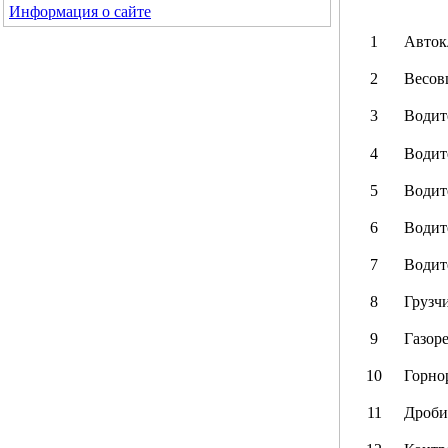
Информация о сайте
1
Авток
2
Весов
3
Водит
4
Водит
5
Водит
6
Водит
7
Водит
8
Грузч
9
Газор
10
Горно
11
Дроби