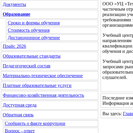
ООО «УЦ «Техн
Документы
частичным отр
Образование
реализации уч
требованиями 
Сроки и формы обучения
организациями
Стоимость обучения
Учебный центр
Дистанционное обучение
направлениям 
квалификации.
Прайс 2026
обучения и ди
Образовательные стандарты
Учебный центр
Педагогический состав
запросами рын
образовательны
Материально-техническое обеспечение
слушателей.
Платные образовательные услуги
Финансово-хозяйственная деятельность
Последние изм
Информация ак
Доступная среда
Вы здесь:
Глав
Обратная связь
Сообщить о факте коррупции
Вопрос - ответ