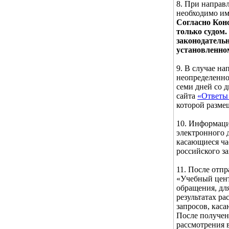
8. При направ
необходимо им
Согласно Кон
только судом.
законодатель
установленно
9. В случае н
неопределенног
семи дней со 
сайта
«Ответы 
которой разме
10. Информаци
электронного д
касающиеся ча
российского за
11. После отп
«Учебный цент
обращения, дл
результатах р
запросов, кас
После получен
рассмотрения 