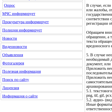
В случае, если
Опрос
или жалобы, о
МЧС
информирует
государственн
соответствии с
Прокуратура
информирует
регистрации о
Полиция
информирует
Обращаем вним
обращении, а 
Новости
текста обраще
вредоносного 
Видеоновости
5. В случае н
Объявления
необходимый д
Фотогалерея
документ, или
Приложить нео
Полезная информация
последователь
Приложить нео
Поиск по сайту
самостоятельн
архивирования
Лицензия
5.1. текстового 
png, tif, gif, pcx
Информация о сайте
5.2. аудио- (ви
Иные форматы 
ответственнос