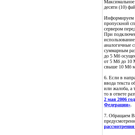
Максимальное 
десяти (10) фа
Информируем В
пропускной сп
сервером пере
При подключен
использование
аналогичные ск
суммарным ра
до 5 Мб осущес
от 5 Мб до 10
свыше 10 Мб м
6. Если в нап
ввода текста 
или жалоба, а 
то в ответе ра
2 мая 2006 г
Федерации»
.
7. Обращаем В
предусмотре
рассмотрения