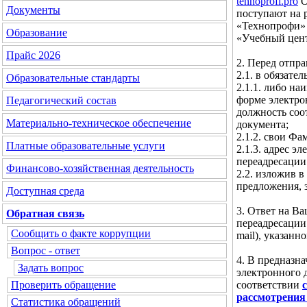
tehnoprofi.pro
О
Документы
поступают на 
«Технопрофи» 
Образование
«Учебный цент
Прайс 2026
2. Перед отпр
2.1. в обязате
Образовательные стандарты
2.1.1. либо н
форме электро
Педагогический состав
должность соо
Материально-техническое обеспечение
документа;
2.1.2. свои Фа
Платные образовательные услуги
2.1.3. адрес 
переадресации
Финансово-хозяйственная деятельность
2.2. изложив в
предложения, 
Доступная среда
3. Ответ на В
Обратная связь
переадресации
Сообщить о факте коррупции
mail), указан
Вопрос - ответ
4. В предназн
Задать вопрос
электронного 
соответствии
Проверить обращение
рассмотрения
Статистика обращений