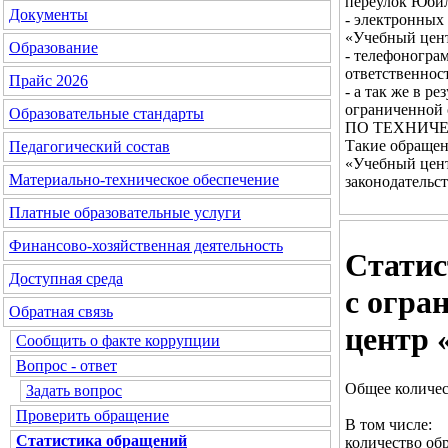
переулок Юбил
Документы
- электронных
«Учебный цен
Образование
- телефоногра
ответственнос
Прайс 2026
- а так же в 
ограниченной 
Образовательные стандарты
ПО ТЕХНИЧЕ
Такие обращен
Педагогический состав
«Учебный цент
Материально-техническое обеспечение
законодательс
Платные образовательные услуги
Финансово-хозяйственная деятельность
Статис
Доступная среда
с огра
Обратная связь
центр 
Сообщить о факте коррупции
Вопрос - ответ
Общее количес
Задать вопрос
Проверить обращение
В том числе:
Статистика обращений
количество об